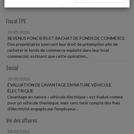
Liste des dernières dépêches
Fiscal TPE
29/05/2026
REVENUS FONCIERS ET RACHAT DE FONDS DE COMMERCE
Des propriétaires exercent leur droit de préemption afin de
racheter le fonds de commerce exploité dans leur local
commercial, estimant que cette opération...
Social
29/05/2026
ÉVALUATION DE L'AVANTAGE EN NATURE VÉHICULE
ÉLECTRIQUE
L'avantage en nature « véhicule électrique » est évalué comme
pour un véhicule thermique, mais sans tenir compte des frais
d'électricité engagés par l'employeur...
Vie des affaires
28/05/2026