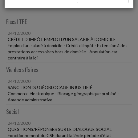
Liste des dernières dépêches
Fiscal TPE
24/12/2020
CRÉDIT D'IMPÔT EMPLOI D'UN SALARIE À DOMICILE
Emploi d'un salarié à domicile - Crédit d'impôt - Extension à des
prestations accessoires hors de domicile - Annulation car
contraire à la loi
Vie des affaires
24/12/2020
SANCTION DU GÉOBLOCAGE INJUSTIFIÉ
Commerce électronique - Blocage géographique prohibé -
Amende administrative
Social
24/12/2020
QUESTIONS/RÉPONSES SUR LE DIALOGUE SOCIAL
Fonctionnement du CSE durant la 2nde période d'état