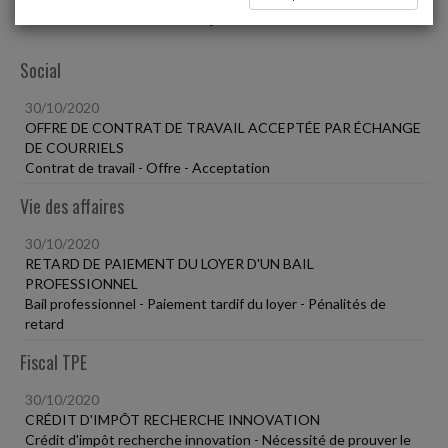
Liste des dernières dépêches
Social
30/10/2020
OFFRE DE CONTRAT DE TRAVAIL ACCEPTÉE PAR ÉCHANGE
DE COURRIELS
Contrat de travail - Offre - Acceptation
Vie des affaires
30/10/2020
RETARD DE PAIEMENT DU LOYER D'UN BAIL
PROFESSIONNEL
Bail professionnel - Paiement tardif du loyer - Pénalités de
retard
Fiscal TPE
30/10/2020
CRÉDIT D'IMPÔT RECHERCHE INNOVATION
Crédit d'impôt recherche innovation - Nécessité de prouver le