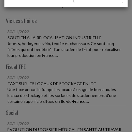
Liste des dernières dépêches
Vie des affaires
30/11/2022
SOUTIEN À LA RELOCALISATION INDUSTRIELLE
Jouets, horlogerie, vélo, textile et chaussure. Ce sont cinq
filières qui ont bénéficié d'un soutien de l'État pour relocaliser
leur production en France....
Fiscal TPE
30/11/2022
TAXE SUR LES LOCAUX DE STOCKAGE EN IDF
Une taxe annuelle frappe les locaux à usage de bureaux, les
locaux de stockage et les surfaces de stationnement d'une
certaine superficie situés en Ile-de-France....
Social
30/11/2022
ÉVOLUTION DU DOSSIER MÉDICAL EN SANTÉ AU TRAVAIL