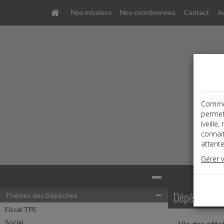
Nos missions
Nos coordonnées
Contact
A
Comme t
permet
(veille
connai
attente
Gérer 
Base documentaire
Dépêches
Thémes des Dépêches
Fiscal TPE
Social
Vie des affa