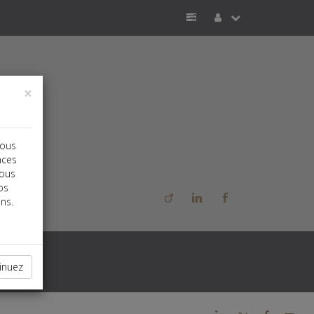
×
vous
nces
vous
os
k
j
b
ns.
inuez