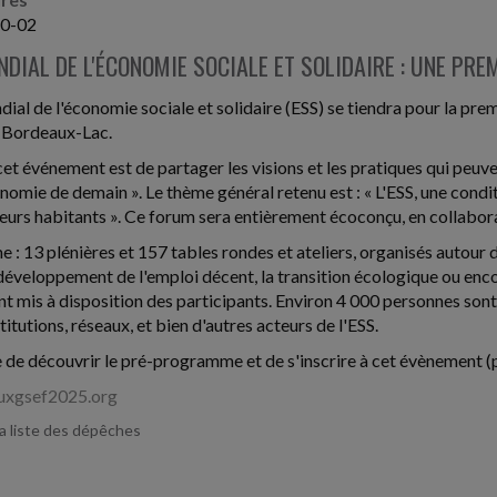
10-02
IAL DE L'ÉCONOMIE SOCIALE ET SOLIDAIRE : UNE PREM
ial de l'économie sociale et solidaire (ESS) se tiendra pour la pre
à Bordeaux-Lac.
cet événement est de partager les visions et les pratiques qui peuve
nomie de demain ». Le thème général retenu est : « L'ESS, une conditi
leurs habitants ». Ce forum sera entièrement écoconçu, en collaborat
: 13 plénières et 157 tables rondes et ateliers, organisés autou
e développement de l'emploi décent, la transition écologique ou enc
t mis à disposition des participants. Environ 4 000 personnes son
titutions, réseaux, et bien d'autres acteurs de l'ESS.
le de découvrir le pré-programme et de s'inscrire à cet évènement 
xgsef2025.org
la liste des dépêches