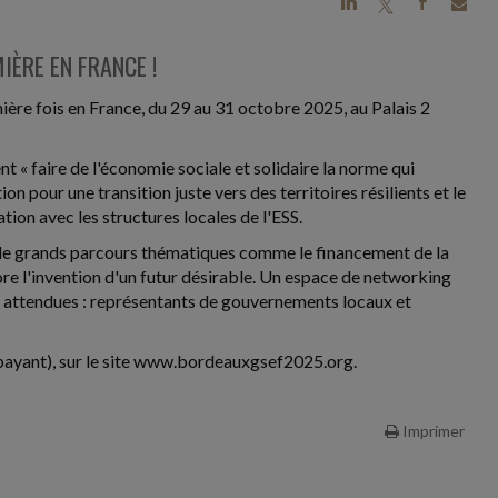
j
a
b
IÈRE EN FRANCE !
mière fois en France, du 29 au 31 octobre 2025, au Palais 2
nt « faire de l'économie sociale et solidaire la norme qui
on pour une transition juste vers des territoires résilients et le
ion avec les structures locales de l'ESS.
r de grands parcours thématiques comme le financement de la
ore l'invention d'un futur désirable. Un espace de networking
t attendues : représentants de gouvernements locaux et
(payant), sur le site www.bordeauxgsef2025.org.
Imprimer