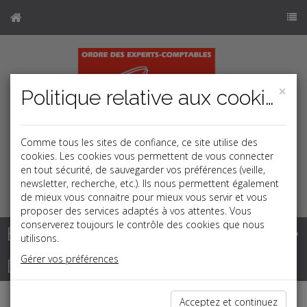
×
Politique relative aux cookies
Comme tous les sites de confiance, ce site utilise des
cookies. Les cookies vous permettent de vous connecter
en tout sécurité, de sauvegarder vos préférences (veille,
newsletter, recherche, etc.). Ils nous permettent également
k
j
b
de mieux vous connaitre pour mieux vous servir et vous
proposer des services adaptés à vos attentes. Vous
conserverez toujours le contrôle des cookies que nous
Base documentaire
utilisons.
Gérer vos préférences
Dépêches
Acceptez et continuez
j
a
b