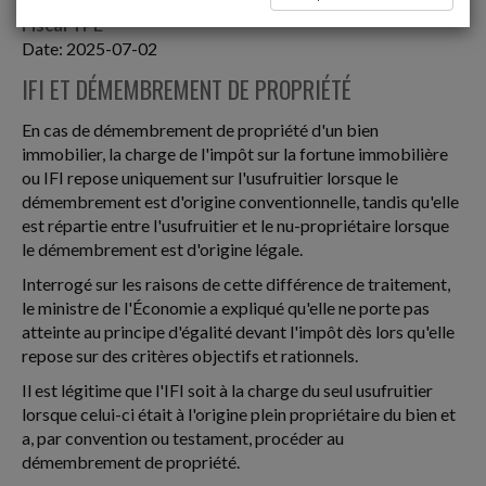
Fiscal TPE
Date: 2025-07-02
IFI ET DÉMEMBREMENT DE PROPRIÉTÉ
En cas de démembrement de propriété d'un bien
immobilier, la charge de l'impôt sur la fortune immobilière
ou IFI repose uniquement sur l'usufruitier lorsque le
démembrement est d'origine conventionnelle, tandis qu'elle
est répartie entre l'usufruitier et le nu-propriétaire lorsque
le démembrement est d'origine légale.
Interrogé sur les raisons de cette différence de traitement,
le ministre de l'Économie a expliqué qu'elle ne porte pas
atteinte au principe d'égalité devant l'impôt dès lors qu'elle
repose sur des critères objectifs et rationnels.
Il est légitime que l'IFI soit à la charge du seul usufruitier
lorsque celui-ci était à l'origine plein propriétaire du bien et
a, par convention ou testament, procéder au
démembrement de propriété.