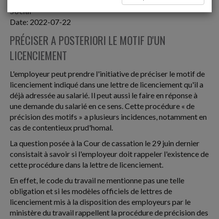
Social
Date: 2022-07-22
PRÉCISER A POSTERIORI LE MOTIF D'UN
LICENCIEMENT
L'employeur peut prendre l'initiative de préciser le motif de
licenciement indiqué dans une lettre de licenciement qu'il a
déjà adressée au salarié. Il peut aussi le faire en réponse à
une demande du salarié en ce sens. Cette procédure « de
précision des motifs » a plusieurs incidences, notamment en
cas de contentieux prud'homal.
La question posée à la Cour de cassation le 29 juin dernier
consistait à savoir si l'employeur doit rappeler l'existence de
cette procédure dans la lettre de licenciement.
En effet, le code du travail ne mentionne pas une telle
obligation et si les modèles officiels de lettres de
licenciement mis à la disposition des employeurs par le
ministère du travail rappellent la procédure de précision des