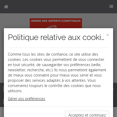
×
Politique relative aux cookies
Comme tous les sites de confiance, ce site utilise des
cookies. Les cookies vous permettent de vous connecter
en tout sécurité, de sauvegarder vos préférences (veille,
newsletter, recherche, etc.). Ils nous permettent également
k
j
b
de mieux vous connaitre pour mieux vous servir et vous
proposer des services adaptés à vos attentes. Vous
conserverez toujours le contrôle des cookies que nous
Base documentaire
utilisons.
Gérer vos préférences
Dépêches
Acceptez et continuez
j
a
b