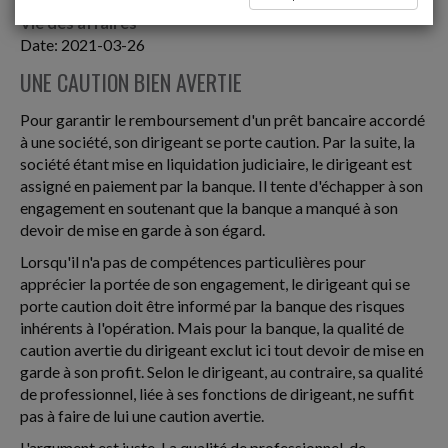
Vie des affaires
Date: 2021-03-26
UNE CAUTION BIEN AVERTIE
Pour garantir le remboursement d'un prêt bancaire accordé
à une société, son dirigeant se porte caution. Par la suite, la
société étant mise en liquidation judiciaire, le dirigeant est
assigné en paiement par la banque. Il tente d'échapper à son
engagement en soutenant que la banque a manqué à son
devoir de mise en garde à son égard.
Lorsqu'il n'a pas de compétences particulières pour
apprécier la portée de son engagement, le dirigeant qui se
porte caution doit être informé par la banque des risques
inhérents à l'opération. Mais pour la banque, la qualité de
caution avertie du dirigeant exclut ici tout devoir de mise en
garde à son profit. Selon le dirigeant, au contraire, sa qualité
de professionnel, liée à ses fonctions de dirigeant, ne suffit
pas à faire de lui une caution avertie.
L'argument est juste. La qualité de professionnel, de